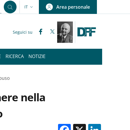
Area personale
IT
SELETTORE LINGUA: CURRENT LANGUAGE
Facebook
Twitter
Seguici su
E
RICERCA
NOTIZIE
abuso
nere nella
o
Facebook
X
Linked