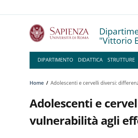
Slim to
Salta al contenuto principale
Skip to footer content
Dipartime
"Vittorio
DIPARTIMENTO
DIDATTICA
STRUTTURE
Briciole di pane
Home
/
Adolescenti e cervelli diversi: differen
Adolescenti e cervell
vulnerabilità agli ef