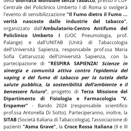
della
Giornata Mondiale senza Tabacco
, presso il CUP
Centrale del Policlinico Umberto I di Roma si svolgerà
l'evento di sensibilizzazione
"Il Fumo dietro il Fumo ...
verità nascoste dalle industrie del tabacco"
,
organizzato dall'
Ambulatorio-Centro Antifumo del
Policlinico Umberto I
(UOC Pneumologia, prof.
Palange) e dall'UNITAB (Unità di Tabaccologia
dell'Università Sapienza, responsabile prof.ssa Maria
Sofia Cattaruzza) dell'Università Sapienza, con la
partecipazione di
"RESPIRA SAPIENZA!
Scienze in
sinergia e comunità attiva contro l’epidemia del
vaping e del fumo di tabacco per la tutela della
salute pubblica, la sostenibilità dell’ambiente e il
benessere futuro
"
, progetto di
Terza Missione del
Dipartimento di Fisiologia e Farmacologia “V.
Erspamer”
- Bando 2024 (responsabile scientifico
prof.ssa Antonella Di Sotto). Parteciperanno, inoltre, la
SITAB
(Società Italiana di Tabaccologia), l’associazione di
pazienti
"Asma Grave"
, la
Croce Rossa Italiana
(II e III