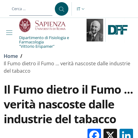
Salta al contenuto principale
Skip to footer content
IT
SELETTORE LINGUA: CURREN
Dipartimento di Fisiologia e
Farmacologia
"Vittorio Erspamer"
Briciole di pane
Home
/
Il Fumo dietro il Fumo ... verità nascoste dalle industrie
del tabacco
Il Fumo dietro il Fumo ...
verità nascoste dalle
industrie del tabacco
Facebo
X