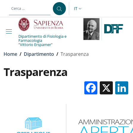
Salta al contenuto principale
Skip to footer content
IT
SELETTORE LINGUA: CURREN
Dipartimento di Fisiologia e
Farmacologia
"Vittorio Erspamer"
Briciole di pane
Home
/
Dipartimento
/
Trasparenza
Trasparenza
Facebo
X