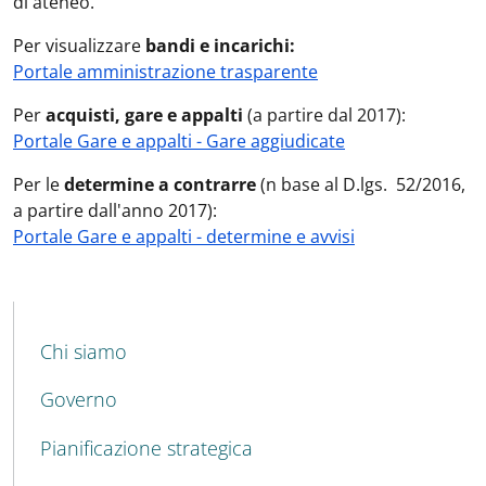
di ateneo.
Per visualizzare
bandi e incarichi:
Portale amministrazione trasparente
Per
acquisti, gare e appalti
(a partire dal 2017):
Portale Gare e appalti - Gare aggiudicate
Per le
determine a contrarre
(n base al D.lgs. 52/2016,
a partire dall'anno 2017):
Portale Gare e appalti - determine e avvisi
MENU CEV SECOND NAVIGATION
Chi siamo
Governo
Pianificazione strategica