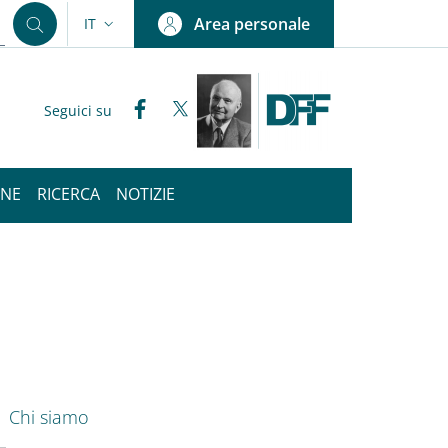
Area personale
IT
SELETTORE LINGUA: CURRENT LANGUAGE
Facebook
Twitter
Seguici su
ONE
RICERCA
NOTIZIE
nkedIn
ENU CEV SECOND NAVIGATION
Chi siamo