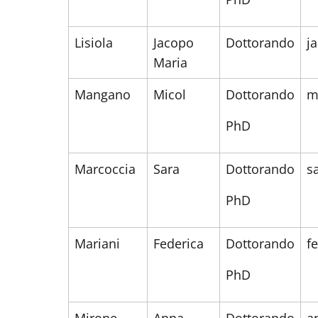
Lisiola
Jacopo
Dottorando
j
Maria
Mangano
Micol
Dottorando
m
PhD
Marcoccia
Sara
Dottorando
s
PhD
Mariani
Federica
Dottorando
f
PhD