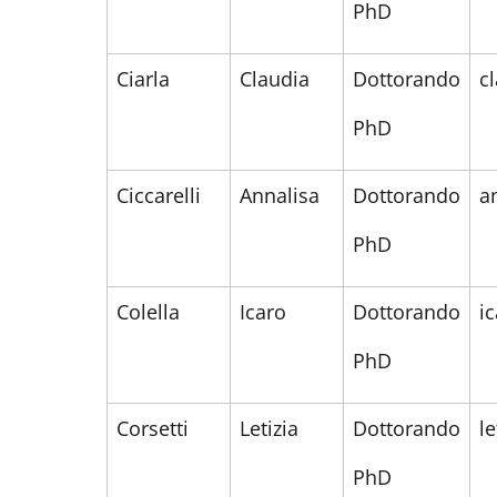
PhD
Ciarla
Claudia
Dottorando
c
PhD
Ciccarelli
Annalisa
Dottorando
a
PhD
Colella
Icaro
Dottorando
i
PhD
Corsetti
Letizia
Dottorando
l
PhD