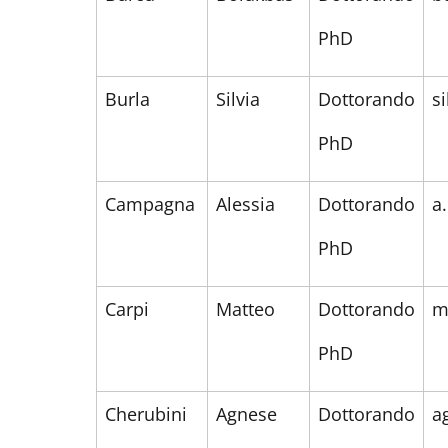
PhD
Burla
Silvia
Dottorando
s
PhD
Campagna
Alessia
Dottorando
a
PhD
Carpi
Matteo
Dottorando
m
PhD
Cherubini
Agnese
Dottorando
a