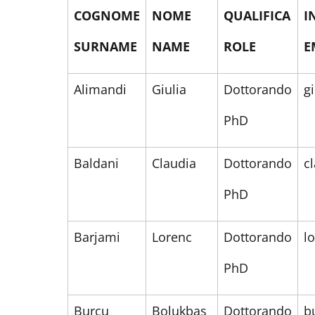
COGNOME
NOME
QUALIFICA
I
SURNAME
NAME
ROLE
E
Alimandi
Giulia
Dottorando
g
PhD
Baldani
Claudia
Dottorando
c
PhD
Barjami
Lorenc
Dottorando
l
PhD
Burcu
Bolukbas
Dottorando
b