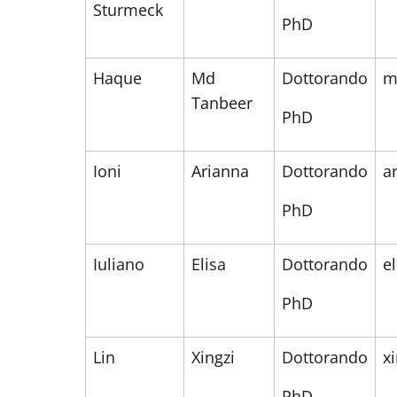
Sturmeck
PhD
Haque
Md
Dottorando
m
Tanbeer
PhD
Ioni
Arianna
Dottorando
a
PhD
Iuliano
Elisa
Dottorando
e
PhD
Lin
Xingzi
Dottorando
x
PhD