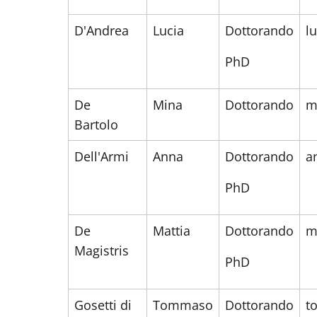
D'Andrea
Lucia
Dottorando
l
PhD
De
Mina
Dottorando
m
Bartolo
Dell'Armi
Anna
Dottorando
a
PhD
De
Mattia
Dottorando
m
Magistris
PhD
Gosetti di
Tommaso
Dottorando
t