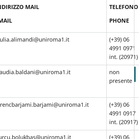
NDIRIZZO MAIL
TELEFONO
MAIL
PHONE
iulia.alimandi@uniroma1.it
(+39) 06
4991 0971
int. (20971)
laudia.baldani@uniroma1.it
non
presente
orencbarjami.barjami@uniroma1.it
(+39) 06
4991 0917
int. (20917)
urcu.bolukbas@uniroma1.it
(+39) 06