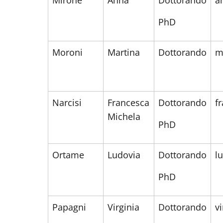
Mirone
Anna
Dottorando
a
PhD
Moroni
Martina
Dottorando
m
Narcisi
Francesca
Dottorando
f
Michela
PhD
Ortame
Ludovia
Dottorando
l
PhD
Papagni
Virginia
Dottorando
v