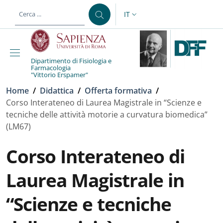
Salta al contenuto principale
Skip to footer content
IT
SELETTORE LINGUA: CURREN
Dipartimento di Fisiologia e
Farmacologia
"Vittorio Erspamer"
Briciole di pane
Home
/
Didattica
/
Offerta formativa
/
Corso Interateneo di Laurea Magistrale in “Scienze e
tecniche delle attività motorie a curvatura biomedica”
(LM67)
Corso Interateneo di
Laurea Magistrale in
“Scienze e tecniche