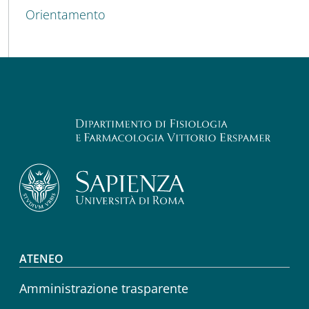
Orientamento
Footer menu
ATENEO
Amministrazione trasparente